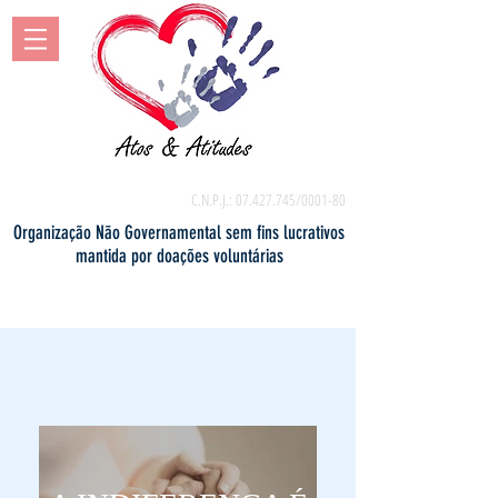
C.N.P.J.:
07.427.745
/0001-80
Organização Não Governamental sem fins lucrativos
mantida por doações voluntárias